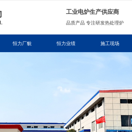
工业电炉生产供应商
品质产品 专注研发热处理炉
恒力厂貌
恒力业绩
施工现场