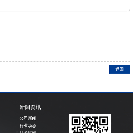
返回
新闻资讯
公司新闻
行业动态
技术资料