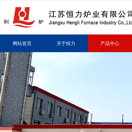
网站首页
关于恒力
产品中心